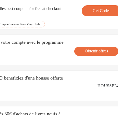
ies best coupons for free at checkout.
Get Codes
Coupon Success Rate Very High
r votre compte avec le programme
Obtenir offres
D beneficiez d'une housse offerte
HOUSSE2
Obtenir le code
ès 30€ d'achats de livres neufs à