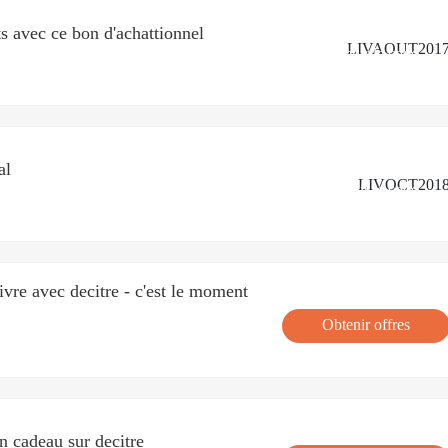
ts avec ce bon d'achattionnel
LIVAOUT201
'
Obtenir le code
al
LIVOCT201
'
Obtenir le code
ivre avec decitre - c'est le moment
Obtenir offres
n cadeau sur decitre