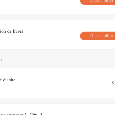
Obtenir offres
ion de livres
Obtenir offres
n
e du site
E
'
Obtenir le code
ous attendent à -50% ⚠️