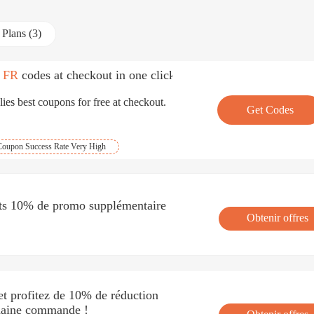
Plans (3)
x FR
codes at checkout in one click.
ies best coupons for free at checkout.
Get Codes
Coupon Success Rate Very High
nts 10% de promo supplémentaire
Obtenir offres
 et profitez de 10% de réduction
chaine commande !