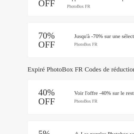
OFF
PhotoBox FR
70%
Jusqu'à -70% sur une sélect
OFF
PhotoBox FR
Expiré PhotoBox FR Codes de réductio
40%
Voir l'offre -40% sur le rest
OFF
PhotoBox FR
5%
⚠️ Les puzzles Photobox v